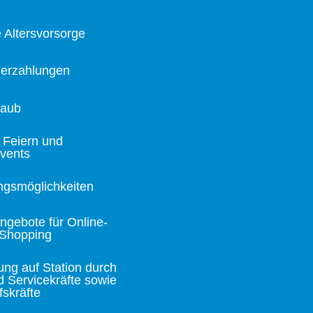
e Altersvorsorge
erzahlungen
laub
e Feiern und
events
ngsmöglichkeiten
angebote für Online-
-Shopping
ung auf Station durch
d Servicekräfte sowie
fskräfte