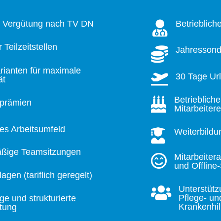
he Vergütung nach TV DN
Betrieblich

r Teilzeitstellen
Jahressond

rianten für maximale

30 Tage Ur
ät
Betrieblich

rprämien
Mitarbeiter
les Arbeitsumfeld
Weiterbildu

ßige Teamsitzungen
Mitarbeiter

und Offline
agen (tariflich geregelt)
Unterstütz

Pflege- un
ige und strukturierte
Krankenhil
itung