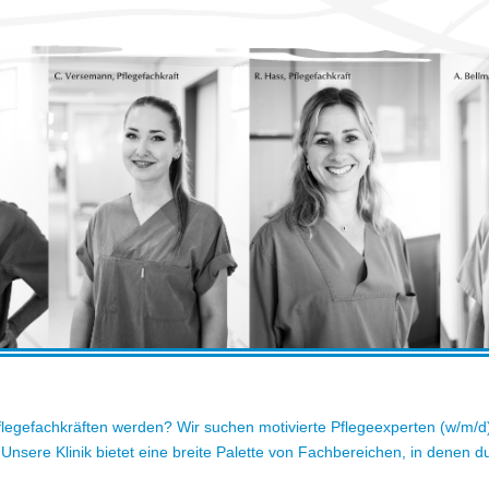
legefachkräften werden? Wir suchen motivierte Pflegeexperten (w/m/d)
nsere Klinik bietet eine breite Palette von Fachbereichen, in denen d