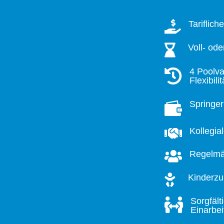
Tariflic

Voll- ode

4 Poolva

Flexibilit
Springe


Kollegia

Regelmä

Kinderzul
Sorgfält

Einarbe